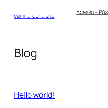
Pular
Acesso – Pós
para
camillarocha.site
o
conteúdo
Blog
Hello world!